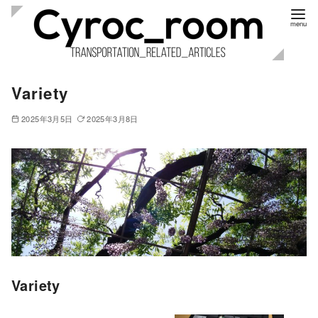
コ
Variety
ン
テ
2025年3月5日
2025年3月8日
ン
ツ
へ
移
動
Variety