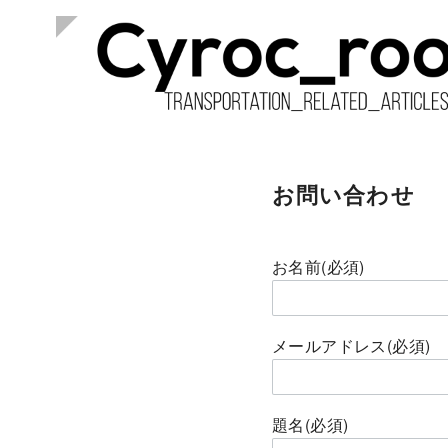
コ
ン
お問い合わせ
テ
ン
ツ
お名前(必須)
へ
移
動
メールアドレス(必須)
題名(必須)